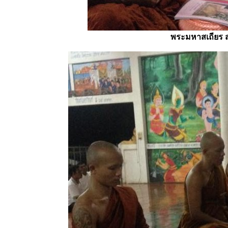
พระมหาสเถียร ส