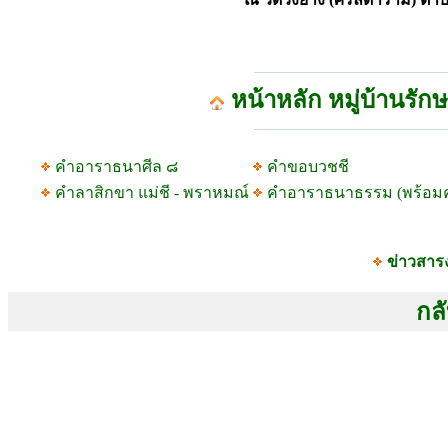
หน้าหลัก หมู่บ้านรัก
คำอาราธนาศีล ๘
คำขอบวชชี
คำลาสิกขา แม่ชี - พราหมณ์
คำอาราธนาธรรม (พร้อม
ข่าวสาร
กลั