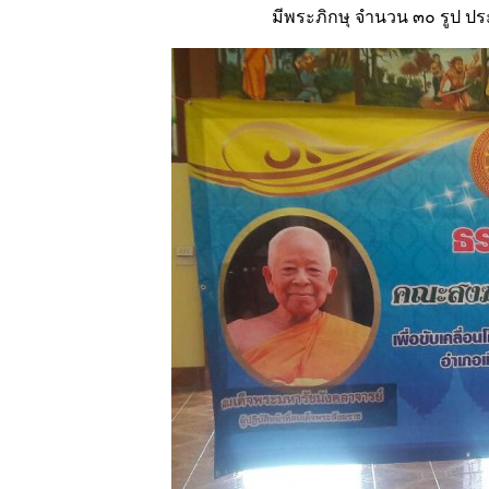
มีพระภิกษุ จำนวน ๓๐ รูป 