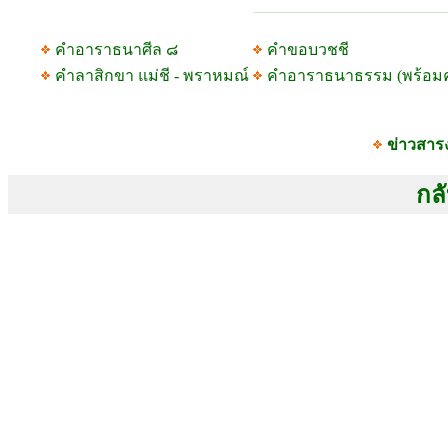
คำอาราธนาศีล ๘
คำขอบวชชี
คำลาสิกขา แม่ชี - พราหมณ์
คำอาราธนาธรรม (พร้อม
ข่าวสาร
กลั