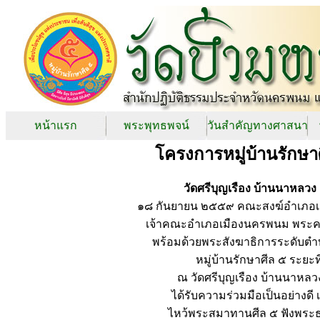
หน้าแรก
พระพุทธพจน์
วันสำคัญทางศาสนา
โครงการหมู่บ้านรักษา
วัดศรีบุญเรือง บ้านนาหลว
๑๘ กันยายน ๒๕๕๙ คณะสงฆ์อำเภอเ
เจ้าคณะอำเภอเมืองนครพนม พระครู
พร้อมด้วยพระสังฆาธิการระดับตำ
หมู่บ้านรักษาศีล ๕ ระย
ณ วัดศรีบุญเรือง บ้านนาหล
ได้รับความร่วมมือเป็นอย่างดี
ไหว้พระสมาทานศีล ๕ ฟังพระ