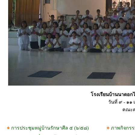
โรงเรียนบ้านนาดอกไ
วันที่ ๙ - ๑
คณะคร
การประชุมหมู่บ้านรักษาศีล ๕ (๖/๕๘)
ภาพกิจกรร