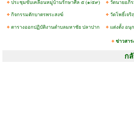
ประชุมขับเคลื่อนหมู่บ้านรักษาศีล ๕ (๑/๕๙)
วัดนายอภิร
กิจกรรมตักบาตรพระสงฆ์
วัดโพธิ์เจร
ตารางออกปฏิบัติงานตำบลมหาชัย ปลาปาก
แต่งตั้ง อ
ข่าวสาร
กลั