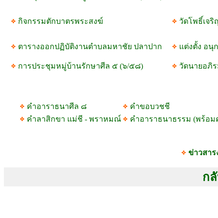
กิจกรรมตักบาตรพระสงฆ์
วัดโพธิ์เจ
ตารางออกปฏิบัติงานตำบลมหาชัย ปลาปาก
แต่งตั้ง อน
การประชุมหมู่บ้านรักษาศีล ๕ (๖/๕๘)
วัดนายอภิร
คำอาราธนาศีล ๘
คำขอบวชชี
คำลาสิกขา แม่ชี - พราหมณ์
คำอาราธนาธรรม (พร้อม
ข่าวสาร
กลั