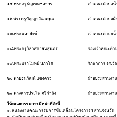
๑๕.พระครูธัญเขตชลธาร
เจ้าคณะตำบลน้
๑๖.พระครูปัญญาวัฒนคุณ
เจ้าคณะตำบลฝั่
๑๗.พระมหาสังข์
เจ้าคณะตำบลน้ำ
๑๘.พระครูวิลาศศาสนสุนทร
รองเจ้าคณะตำ
๑๙.พระปราโมทย์ ปภาโส
รักษาการ จร.วั
๒๐.นายธนวัฒน์ แซงดาว
ฝ่ายประสานงา
๒๑.นางสาวประไพ ศรีกำลัง
ฝ่ายประสานงา
ให้คณะกรรมการมีหน้าที่ดังนี้
๑. สนองงานคณะกรรมการขับเคลื่อนโครงการฯ ส่วนจังหวัด
๒. ดำเนินการขับเคลื่อนโครงการฯ หมู่บ้านรักษาศีล ๕ ระยะท