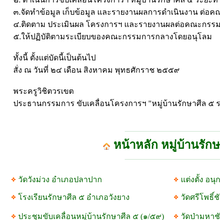
๓.จัดทำข้อมูล เก็บข้อมูล และรายงานผลการดำเนินงาน ต่อค
๔.ติดตาม ประเมินผล โครงการฯ และรายงานผลต่อคณะกรรมก
๕.ให้ปฏิบัติตามระเบียบของคณะกรรมการกลางโดยอนุโลม
ทั้งนี้ ตั้งแต่บัดนี้เป็นต้นไป
สั่ง ณ วันที่ ๒๔ เดือน สิงหาคม พุทธศักราช ๒๕๕๙
พระครูวิชิตวรเขต
ประธานกรรมการ ขับเคลื่อนโครงการฯ "หมู่บ้านรักษาศีล ๕ ร
หน้าหลัก หมู่บ้านรัก
วัดวังม่วง อำเภอปลาปาก
แต่งตั้ง อ
โรงเรียนรักษาศีล ๕ อำเภอวังยาง
วัดศรีโพธิ์
ประชุมขับเคลื่อนหมู่บ้านรักษาศีล ๕ (๑/๕๙)
วัดป่ามหา