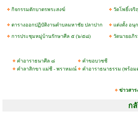
กิจกรรมตักบาตรพระสงฆ์
วัดโพธิ์เจ
ตารางออกปฏิบัติงานตำบลมหาชัย ปลาปาก
แต่งตั้ง อน
การประชุมหมู่บ้านรักษาศีล ๕ (๖/๕๘)
วัดนายอภิร
คำอาราธนาศีล ๘
คำขอบวชชี
คำลาสิกขา แม่ชี - พราหมณ์
คำอาราธนาธรรม (พร้อม
ข่าวสาร
กลั