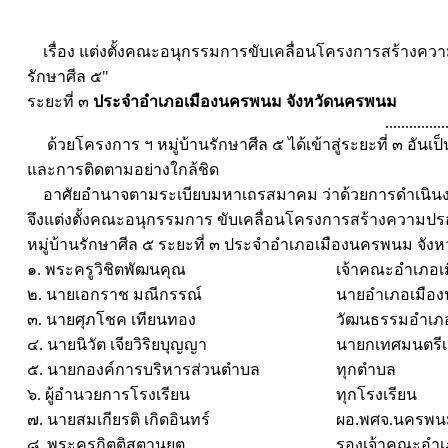
เรื่อง แต่งตั้งคณะอนุกรรมการขับเคลื่อนโครงการสร้างค
รักษาศีล ๕"
ระยะที่ ๓
ประจำอำเภอเมืองนครพนม จังหวัดนครพนม
...............
ด้วยโครงการ ฯ หมู่บ้านรักษาศีล ๕ ได้เข้าสู่ระยะที่ ๓ อันเ
และการติดตามอย่างใกล้ชิด
อาศัยอำนาจตามระเบียบมหาเถรสมาคม ว่าด้วยการดำเนินงาน
จึงแต่งตั้งคณะอนุกรรมการ ขับเคลื่อนโครงการสร้างความ
หมู่บ้านรักษาศีล ๕ ระยะที่ ๓ ประจำอำเภอเมืองนครพนม จั
๑. พระครูวิชิตพัฒนคุณ
เจ้าคณะอำเภอ
๒. นายเอกราช มณีกรรณ์
นายอำเภอเมือ
๓. นายศุภโชค เทียนทอง
วัฒนธรรมอำเภ
๔. นายนิวัต เจียวิริยบุญญา
นายกเทศมนตรี
๕. นายกองค์การบริหารส่วนตำบล
ทุกตำบล
๖. ผู้อำนวยการโรงเรียน
ทุกโรงเรียน
๗. นายสมเกียรติ เกิดอินทร์
ผอ.พศจ.นครพน
๘. พระครูกิตติสุตานุยุต
รองเจ้าคณะอำ