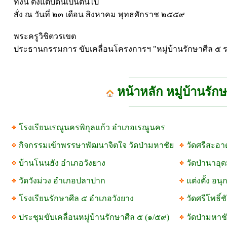
ทั้งนี้ ตั้งแต่บัดนี้เป็นต้นไป
สั่ง ณ วันที่ ๒๓ เดือน สิงหาคม พุทธศักราช ๒๕๕๙
พระครูวิชิตวรเขต
ประธานกรรมการ ขับเคลื่อนโครงการฯ "หมู่บ้านรักษาศีล ๕ ร
หน้าหลัก หมู่บ้านรัก
โรงเรียนเรณูนครพิกุลแก้ว อำเภอเรณูนคร
กิจกรรมเข้าพรรษาพัฒนาจิตใจ วัดป่ามหาชัย
วัดศรีสะอ
บ้านโนนฮัง อำเภอวังยาง
วัดป่านาอุ
วัดวังม่วง อำเภอปลาปาก
แต่งตั้ง อ
โรงเรียนรักษาศีล ๕ อำเภอวังยาง
วัดศรีโพธิ์
ประชุมขับเคลื่อนหมู่บ้านรักษาศีล ๕ (๑/๕๙)
วัดป่ามหา