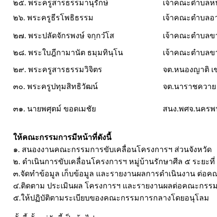
๒๕. พระครูสารธรรมานุรักษ์
เจ้าคณะตำบลหน
๒๖. พระครูธีรโพธิธรรม
เจ้าคณะตำบลอ
๒๗. พระปลัดจักรพงษ์ จกฺกวํโส
เจ้าคณะตำบลขา
๒๘. พระใบฎีกามานัต ธมฺมทินฺโน
เจ้าคณะตำบลขา
๒๙. พระครูสารธรรมวิจิตร
จต.หนองญาติ เข
๓๐. พระครูปทุมสิทธิวัฒน์
จต.นาราชควาย เ
๓๑. นายพศุตม์ ขอดเมชัย
สนง.พศจ.นคร
ให้คณะกรรมการมีหน้าที่ดังนี้
๑. สนองงานคณะกรรมการขับเคลื่อนโครงการฯ ส่วนจังหวัด
๒. ดำเนินการขับเคลื่อนโครงการฯ หมู่บ้านรักษาศีล ๕ ระยะท
๓.จัดทำข้อมูล เก็บข้อมูล และรายงานผลการดำเนินงาน ต่อค
๔.ติดตาม ประเมินผล โครงการฯ และรายงานผลต่อคณะกรรมก
๕.ให้ปฏิบัติตามระเบียบของคณะกรรมการกลางโดยอนุโลม