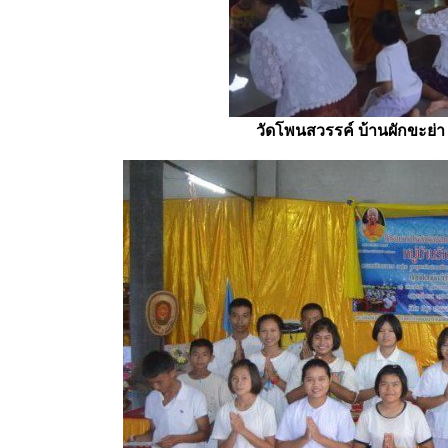
วัดโพนสวรรค์ บ้านผักขะย่