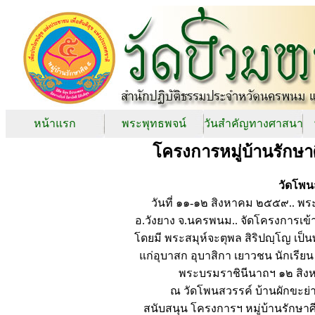
หน้าแรก
พระพุทธพจน์
วันสำคัญทางศาสนา
โครงการหมู่บ้านรักษา
วัดโพน
วันที่ ๑๑-๑๒ สิงหาคม ๒๕๕๙.. พ
อ.วังยาง จ.นครพนม.. จัดโครงการเข้า
โดยมี พระสมุห์จะตุพล สิริปญฺโญ เป
แก่อุบาสก อุบาสิกา เยาวชน นักเรีย
พระบรมราชินีนาถฯ ๑๒ สิงห
ณ วัดโพนสวรรค์ บ้านผักขะย่
สนับสนุน โครงการฯ หมู่บ้านรักษา