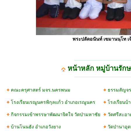
พระปลัดอนันท์ เขมานนฺโท 
หน้าหลัก หมู่บ้านรัก
คณะครุศาสตร์ มจร.นครพนม
ธรรมสัญจร
โรงเรียนเรณูนครพิกุลแก้ว อำเภอเรณูนคร
โรงเรียนบ้
กิจกรรมเข้าพรรษาพัฒนาจิตใจ วัดป่ามหาชัย
วัดศรีสะอ
บ้านโนนฮัง อำเภอวังยาง
วัดป่านาอุ