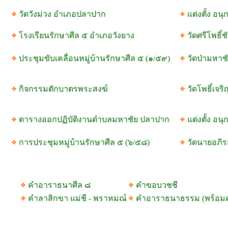
วัดวังม่วง อำเภอปลาปาก
แต่งตั้ง อ
โรงเรียนรักษาศีล ๕ อำเภอวังยาง
วัดศรีโพธิ์
ประชุมขับเคลื่อนหมู่บ้านรักษาศีล ๕ (๑/๕๙)
วัดป่ามหา
กิจกรรมตักบาตรพระสงฆ์
วัดโพธิ์เจ
ตารางออกปฏิบัติงานตำบลมหาชัย ปลาปาก
แต่งตั้ง อน
การประชุมหมู่บ้านรักษาศีล ๕ (๖/๕๘)
วัดนายอภิร
คำอาราธนาศีล ๘
คำขอบวชชี
คำลาสิกขา แม่ชี - พราหมณ์
คำอาราธนาธรรม (พร้อม